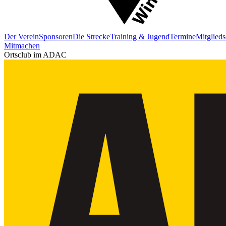
Der Verein
Sponsoren
Die Strecke
Training & Jugend
Termine
Mitglieds
Mitmachen
Ortsclub im ADAC